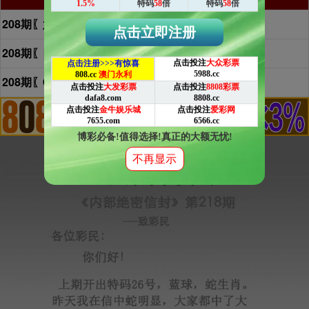
1.5%
特码
58
倍
特码
58
倍
208期〖六肖〗兔狗虎
鼠
鸡牛
点击立即注册
208
期〖四肖〗
兔狗虎
鼠
点击投注
大众彩票
点击注册>>>有惊喜
5988.cc
808.cc
澳门永利
208
期
〖⑩码〗16.28.21.33.05.17.
19
.31.22.06
点击投注
大发彩票
点击投注
8808彩票
dafa8.com
8808.cc
点击投注
金牛娱乐城
点击投注
爱彩网
7655.com
6566.cc
博彩必备!值得选择!真正的大额无忧!
不再显示