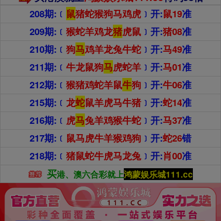
208期:﹝
鼠
猪蛇猴狗马鸡虎
﹞开:
鼠19
准
209期:﹝
猴蛇羊鸡龙
猪
虎鼠
﹞开:
猪08
准
210期:﹝
狗
马
鸡羊龙兔牛蛇
﹞开:
马49
准
211期:﹝
牛龙鼠狗
马
虎蛇羊
﹞开:
马01
准
212期:﹝
猴猪鸡蛇羊鼠
牛
狗
﹞开:
牛06
准
215期:﹝
龙
蛇
鼠羊虎马牛猪
﹞开:
蛇14
准
216期:﹝
虎
马
兔羊鸡猴牛蛇
﹞开:
马37
准
217期:﹝
鼠马虎牛羊猴鸡狗
﹞开:
蛇26
错
218期:﹝
猪鼠蛇牛虎马龙兔
﹞开:
肖00
准
买
港、澳六合彩就上
鸿蒙娱乐城111.cc