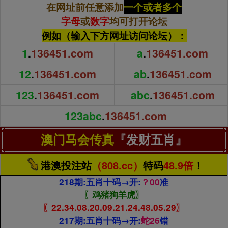
在网址前任意添加
一个或者多个
字母
或
数字
均可打开论坛
例如（输入下方网址访问论坛）：
1
.
136451.com
a
.
136451.com
12
.
136451.com
ab
.
136451.com
123
.
136451.com
abc
.
136451.com
123abc
.
136451.com
澳门马会传真
『发财五肖』
港澳投注站
（
808.cc
）
特码
48.9倍
！
218期:五肖十码→开:
？00
准
〖鸡猪狗羊虎〗
〖22.34.08.20.09.21.24.48.05.29〗
217期:五肖十码→开:
蛇26
错