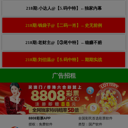
218期:小达人@【5.码中特】←独家内幕
218期:钱袋子@【二码一肖】←史无前例
218期:老财主@【③尾中特】←稳赚不赔
218期:刘伯温@【⒌码中特】←期期实战
广告招租
8808彩票APP
全国彩民首选彩票软件
授权：免费软件
类型：国产软件