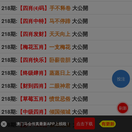
218期
:
【四肖
码】
手不释卷
大公開
(4)
218期
:
【四肖中特】
马不停蹄
大公開
218期
:
【四肖发财】
天天向上
大公開
218期:
【梅花五肖】
一支梅花
大公開
218期
:
【四肖快乐】
卧薪尝胆
大公開
218期
:
【终级肆肖】
蒸蒸日上
大公開
投注
218期
:
【财到四肖】
二眼神君
大公開
218期:
【草莓五肖】
愤世忌俗
大公開
刷新
218
期
:
【中级四肖】
倾国倾城
大公開
点击下载
218期
:
【必中15码】
废寝忘食
大公開
澳门马会传真最新APP上线啦！