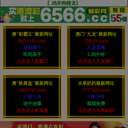
〖鸡羊狗猪龙〗
澳“彩霸王
”最新网址
澳门“九龙
”最新网址
801114f.com
75910f.com
期期爆中
九龙直播
民间高手
2.码中特
点击进入彩霸王
点击进入九龙澳门
澳“铁算盘”
最新网址
水果奶奶
最新网址
280072f.com
177702f.com
三期三肖
5尾中特
连中连爆
期期免费
点击进入铁算盘
点击进入水果奶奶