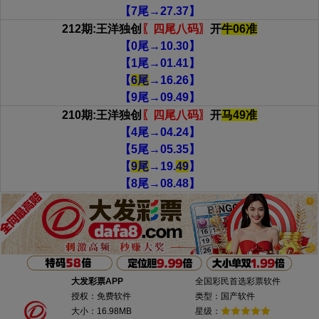
【7尾→27.37
】
212期:王洋独创
〖四尾八码〗
开
牛06准
【0
尾→10.30】
【1尾
→01.41
】
【
6
尾
→16.26】
【9尾→09.49
】
210期:王洋独创
〖四尾八码〗
开
马49准
【4
尾→04.24】
【5尾
→05.35
】
【
9
尾
→19.
49
】
【8尾→08.48
】
大发彩票APP
全国彩民首选彩票软件
授权：免费软件
类型：国产软件
大小：16.98MB
星级：