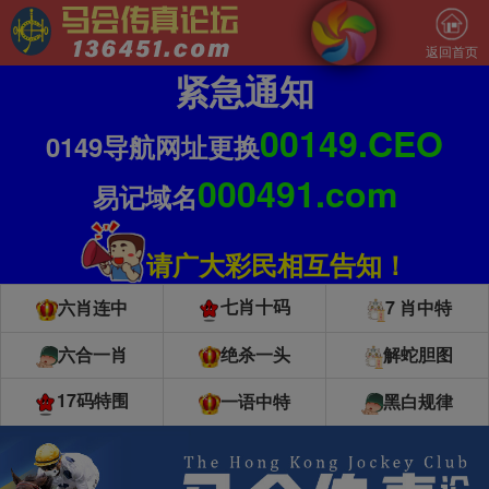
返回首页
紧急通知
00149.CEO
0149导航网址更换
000491.com
易记域名
请广大彩民相互告知！
七肖十码
六肖连中
7 肖中特
六合一肖
绝杀一头
解蛇胆图
17码特围
一语中特
黑白规律