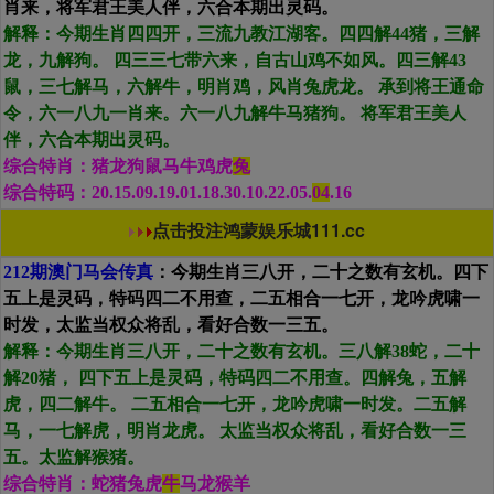
肖来，将军君王美人伴，六合本期出灵码。
解释：今期生肖四四开，三流九教江湖客。四四解44猪，三解
龙，九解狗。 四三三七带六来，自古山鸡不如风。四三解43
鼠，三七解马，六解牛，明肖鸡，风肖兔虎龙。 承到将王通命
令，六一八九一肖来。六一八九解牛马猪狗。 将军君王美人
伴，六合本期出灵码。
综合特肖：猪龙狗鼠马牛鸡虎
兔
综合特码：20.15.09.19.01.18.30.10.22.05.
04
.16
点击投注鸿蒙娱乐城111.cc
212期澳门马会传真
：今期生肖三八开，二十之数有玄机
。四下
五上是灵码，特码四二不用查
，二五相合一七开，龙吟虎啸一
时发，太监当权众将乱，看好合数一三五。
解释：今期生肖三八开，二十之数有玄机。三八解38蛇，二十
解20猪， 四下五上是灵码，特码四二不用查。四解兔，五解
虎，四二解牛。 二五相合一七开，龙吟虎啸一时发。二五解
马，一七解虎，明肖龙虎。 太监当权众将乱，看好合数一三
五。太监解猴猪。
综合特肖：蛇猪兔虎
牛
马龙猴羊