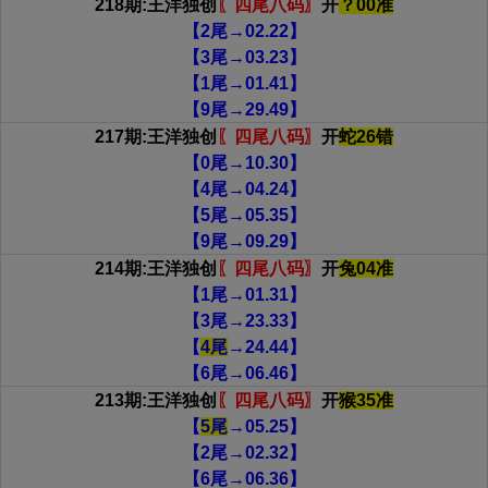
218期:王洋独创
〖四尾八码〗
开
？00准
【2
尾→02.22】
【3尾
→03.23
】
【1
尾→01.41】
【9尾→29.49
】
217期:王洋独创
〖四尾八码〗
开
蛇26错
【0
尾→10.30】
【4尾
→04.24
】
【5
尾→05.35】
【9尾→09.29
】
214期:王洋独创
〖四尾八码〗
开
兔04准
【1
尾→01.31】
【3尾
→23.33
】
【
4
尾
→24.44】
【6尾→06.46
】
213期:王洋独创
〖四尾八码〗
开
猴35准
【
5
尾
→05.25】
【2尾
→02.32
】
【6
尾→06.36】