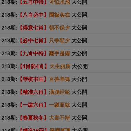
218期
:
【五肖中特】
可怕水池
大公開
218期:
【八肖必中】
围板实在
大公開
218期
:
【得意
七肖
】
朝不保夕
大公開
218期
:
【必中
七肖
】
只争朝夕
大公開
218期:
【九肖中特】
翻手是雨
大公開
218期
:
【4肖防4肖】
天生丽质
大公開
218期
:
【琴棋书画】
百兽率舞
大公開
218
期
:
【精准
六肖
】
满腹经纶
大公開
218期
:
【一蹴六肖】
一蹴而就
大公開
218期
:
【春夏秋冬】
大言不惭
大公開
218期
:
【精选16码】
靡颜腻理
大公開